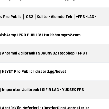
os Pro Public │ CS2 │Kalite - Alemde Tek │+FPS -LAG -
kishArmy | PRO PUBLIC! | turkisharmycs2.com
] Anormal Jailbreak | SORUNSUZ | !gobhop +FPS |
] HEYET Pro Public | discord.gg/heyet
] Imparator Jailbreak | SIFIR LAG • YUKSEK FPS
] Atatürk'ün Neferleri - (DostlarClan) .gg/neferler