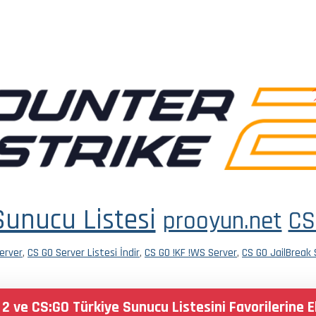
Sunucu Listesi
prooyun.net
CS
erver
,
CS GO Server Listesi İndir
,
CS GO !KF !WS Server
,
CS GO JailBreak 
 2 ve CS:GO Türkiye Sunucu Listesini Favorilerine 