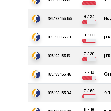
9 / 24
185.193.165.156
Mey
9 / 30
185.193.165.23
[TR]
7 / 20
185.193.165.19
[TR
7 / 10
185.193.165.48
☪️[
7 / 60
185.193.165.34
⭐ TR
6 / 18