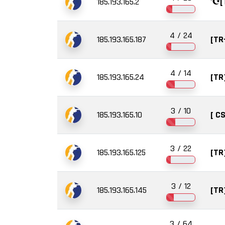
185.193.165.2
'☪️
4 / 24
185.193.165.187
[TR
4 / 14
185.193.165.24
[TR
3 / 10
185.193.165.10
[ C
3 / 22
185.193.165.125
[TR
3 / 12
185.193.165.145
[TR
3 / 64