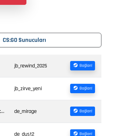
CS:GO Sunucuları
jb_rewind_2025
Bağlan!
jb_zirve_yeni
Bağlan!
[TR] [PRO] ✯ AHBAPLAR GAMING | PRO ONLY !ws !knife !dc !agents !wi ✯
de_mirage
Bağlan!
de_dust2
Bağlan!