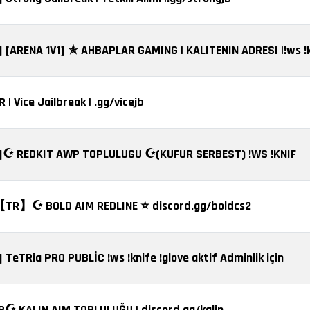
 | Vice Jailbreak | .gg/vicejb
]☪️ REDKIT AWP TOPLULUGU ☪️(KUFUR SERBEST) !WS !KNIF
【TR】☪️ BOLD AIM REDLINE ⭐ discord.gg/boldcs2
] TeTRia PRO PUBLİC !ws !knife !glove aktif Adminlik için
R☪️ KALIN AIM TOPLULUĞU | discord.gg/kalin