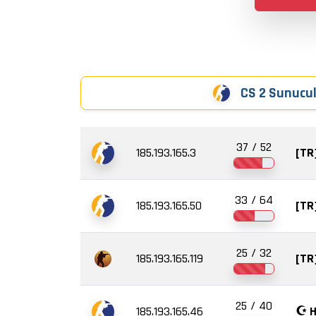
CS 2 Sunucul
37 / 52
185.193.165.3
[TR
33 / 64
185.193.165.50
[TR
25 / 32
185.193.165.119
25 / 40
185.193.165.46
☪︎ H