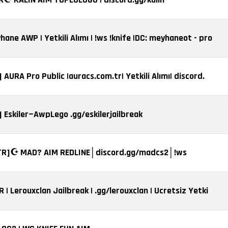
hane AWP | Yetkili Alımı | !ws !knife |DC: meyhaneot - pro
 AURA Pro Public |auracs.com.tr| Yetkili Alımı| discord.
] Eskiler~AwpLego .gg/eskilerjailbreak
TR]☪️ MAD? AIM REDLINE│discord.gg/madcs2│!ws
 | Lerouxclan Jailbreak | .gg/lerouxclan | Ucretsiz Yetki