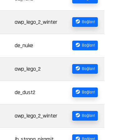
awp_lego_2_winter
Bağlan!
de_nuke
Bağlan!
awp_lego_2
Bağlan!
de_dust2
Bağlan!
awp_lego_2_winter
Bağlan!
jb_strong_piramit
Bağlan!