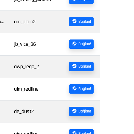
[TR] [ARENA 1V1] ✯ AHBAPLAR GAMING | KALITENIN ADRESI |!ws !knife !gloves !market !vip !dc
am_plain2
Bağlan!
jb_vice_36
Bağlan!
awp_lego_2
Bağlan!
aim_redline
Bağlan!
de_dust2
Bağlan!
aim_redline
Bağlan!