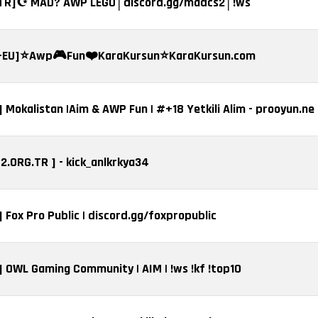
[TR]☪️ MAD? AWP LEGO│discord.gg/madcs2│!ws
-EU]⭐Awp🎮Fun❤️KaraKursun⭐KaraKursun.com
] Mokalistan |Aim & AWP Fun | #+18 Yetkili Alim - prooyun.ne
S2.ORG.TR ] - kick_anlkrkya34
] Fox Pro Public | discord.gg/foxpropublic
] OWL Gaming Community | AIM | !ws !kf !top10