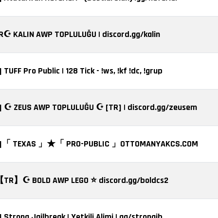
R☪️ KALIN AWP TOPLULUĞU | discord.gg/kalin
 TUFF Pro Public | 128 Tick - !ws, !kf !dc, !grup
] ☪️ ZEUS AWP TOPLULUĞU ☪️ [TR] | discord.gg/zeusem
R]「 TEXAS 」★「 PRO-PUBLIC 」OTTOMANYAKCS.COM
【TR】☪️ BOLD AWP LEGO ⭐ discord.gg/boldcs2
 Strong Jailbreak | Yetkili Alimi |.gg/strongjb