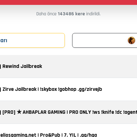
Daha önce
143486 kere
indirildi.
arı
] Rewind Jailbreak
] Zirve Jailbreak | !skybox !gobhop .gg/zirvejb
eliosgaming.net | Pro&Pub | 7. YIL | .gg/hga