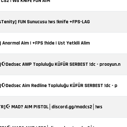
 CS2 | WS KNIFE FUN AIM
sTenity] FUN Sunucusu !ws !knife +FPS-LAG
 Anormal Aim | +FPS !hide | Ust Yetkili Alim
]☪️Dedsec AWP Topluluğu KÜFÜR SERBEST !dc - prooyun.n
]☪️Dedsec Aim Redline Topluluğu KÜFÜR SERBEST !dc - p
TR]☪️ MAD? AIM PISTOL│discord.gg/madcs2│!ws